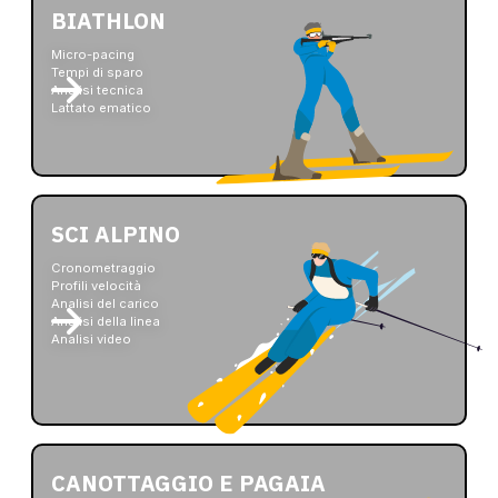
BIATHLON
Micro-pacing
Tempi di sparo
Analisi tecnica
Lattato ematico
SCI ALPINO
Cronometraggio
Profili velocità
Analisi del carico
Analisi della linea
Analisi video
CANOTTAGGIO E PAGAIA